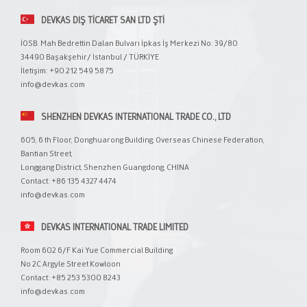
DEVKAS DIŞ TİCARET SAN LTD ŞTİ
İOSB. Mah Bedrettin Dalan Bulvarı İpkas İş Merkezi No: 39/80
34490 Başakşehir/ İstanbul / TÜRKİYE
İletişim: +90 212 549 58 75
info@devkas.com
SHENZHEN DEVKAS INTERNATIONAL TRADE CO., LTD
605, 6 th Floor, Donghuarong Building, Overseas Chinese Federation,
Bantian Street,
Longgang District, Shenzhen Guangdong, CHINA
Contact: +86 135 4327 4474
info@devkas.com
DEVKAS INTERNATIONAL TRADE LIMITED
Room 602 6/F Kai Yue Commercial Building
No 2C Argyle Street Kowloon
Contact: +85 253 5300 8243
info@devkas.com