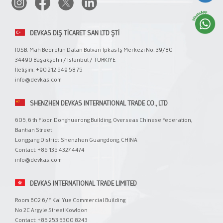
DEVKAS DIŞ TİCARET SAN LTD ŞTİ
İOSB. Mah Bedrettin Dalan Bulvarı İpkas İş Merkezi No: 39/80
34490 Başakşehir/ İstanbul / TÜRKİYE
İletişim: +90 212 549 58 75
info@devkas.com
SHENZHEN DEVKAS INTERNATIONAL TRADE CO., LTD
605, 6 th Floor, Donghuarong Building, Overseas Chinese Federation,
Bantian Street,
Longgang District, Shenzhen Guangdong, CHINA
Contact: +86 135 4327 4474
info@devkas.com
DEVKAS INTERNATIONAL TRADE LIMITED
Room 602 6/F Kai Yue Commercial Building
No 2C Argyle Street Kowloon
Contact: +85 253 5300 8243